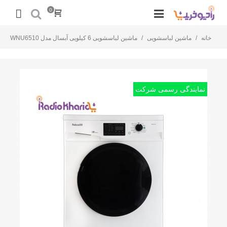
0
خانه
/
ماشین لباسشویی
/
ماشین لباسشویی 6 کیلویی آبسال مدل WNU6510
نمایندگی رسمی شرکت