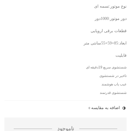
نوع موتور:تسمه ای
دور موتور:1000دور
قطعات برقی اروپایی
ابعاد:85×59×55سانتی متر
قابلیت
شستشوی سریع 19دقیقه ای
تاخیر در شستشوی
عیب یاب هوشمند
شستشوی قدرتمند
اضافه به مقایسه
0
ناموجود