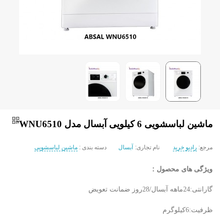
ماشین لباسشویی 6 کیلویی آبسال مدل WNU6510
مرجع:
رادیو خرید
نام تجاری:
آبسال
دسته بندی :
ماشین لباسشویی
ویژگی های محصول :
گارانتی:24ماهه آبسال/28روز ضمانت تعویض
ظرفیت:6کیلوگرم