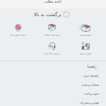
ادامه مطلب
الجی در این دسته کمی بهتر است .
شما باید در نظر داشته باشید که
قیمت یخچال ساید بای ساید الجی
نسبت به رقیب خود یعنی سامسونگ
برگشت به بالا
بالاتر است در صورتی که اختلاف محصولات این دو برند بسیار کم است
.
خرید ساید بای ساید الجی از رادیو
خرید :
تفاوت این دو برند در جزئیات است چون هر دو ، محصولات خود را با
بهترین مشخصات فنی و بهترین طراحی روانه بازار میکنند و وجه تمایز
راهنما
این برند در قابلیت های کاربردی و طراحی است . ساید های الجی اغلب
طراحی های خاص و جذابی دارد که اکثر محصولات این برند از نوع درب
راهنمای خرید
فرانسوی یا طرح درب فرانسوی است . در کل اگر میخواهید بین بهترین
ضمانت و نصب
ها انتخاب کنید ، تیم ما خرید یخچال فریزر ساید بای ساید الجی را به شما
نحوه پرداخت
پیشنهاد میکند . شما با مراجعه به وبلاگ رادیو خرید میتوانید از تفاوت های
این برند با رقیب اصلی خود یعنی سامسونگ مطلع شوید .
قوانین و مقررات