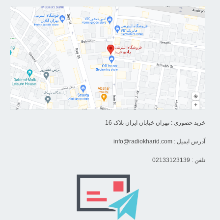
قیمت ساید بای ساید الجی :
یکی از مواردی که
خرید یخچال ساید بای ساید الجی
باید به آن توجه کنید
اینترنت اشیا است . اینترنت اشیا هم یکی از نو آوری های این برند خلاق
است که در جدیدترین تولیدات این برند دیده میشود . همین قابلیت های
کاربردی باعث شده است که الجی یکی ار برند های لاکچری بازار لوازم
خانگی ایران باشد .
فروش یخچال ساید بای ساید الجی
در ایران بسیار
بالاست و دلیل آن کیفیت بسیار عالی محصولات این برند است . بعد از
خرید حضوری : تهران خیابان ایران پلاک 16
رفتن برند های کره ای از ایران قیمت محصولات این برند به شکل عجیبی
بالا رفت و جدا از آن نمونه های تقلبی آن از نمونه های اصلی آن بسیار
آدرس ایمیل :
info@radiokharid.com
بیشتر شد . برای جلب اعتماد مشتریان ، این محصولات را با نام های غیر
تلفن : 02133123139
معتبر گارانتی میکنند و میفروشند . گارانتی اصلی یخچال فریزر ساید بای
ساید الجی چیست ؟
گارانتی خرید یخچال ساید بای ساید