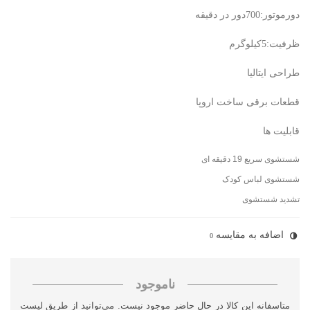
دورموتور:700دور در دقیقه
ظرفیت:5کیلوگرم
طراحی ایتالیا
قطعات برقی ساخت اروپا
قابلیت ها
شستشوی سریع 19 دقیقه ای
شستشوی لباس کودک
تشدید شستشوی
اضافه به مقایسه
0
ناموجود
متاسفانه این کالا در حال حاضر موجود نیست. می‌توانید از طریق لیست