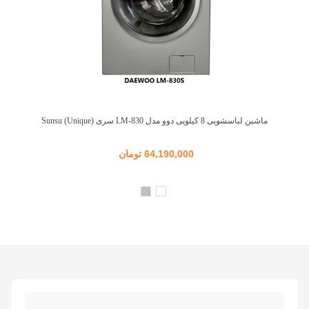
ماشین لباسشویی 8 کیلویی دوو مدل LM-830 سری Sunsu (Unique)
64,190,000 تومان
سفید
نقره
ای