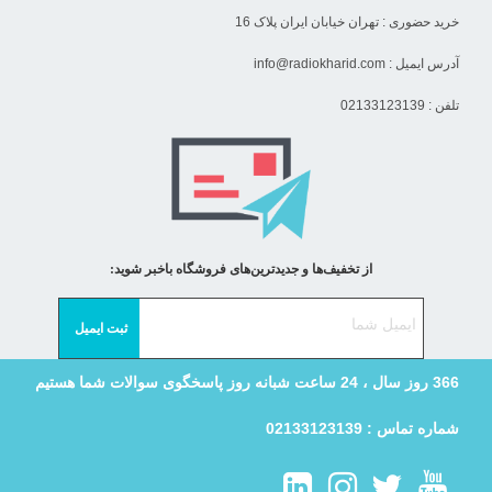
خرید حضوری : تهران خیابان ایران پلاک 16
آدرس ایمیل :
info@radiokharid.com
تلفن : 02133123139
از تخفیف‌ها و جدیدترین‌های فروشگاه باخبر شوید:
366 روز سال ، 24 ساعت شبانه روز پاسخگوی سوالات شما هستیم
شماره تماس : 02133123139