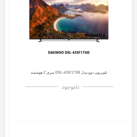
تلویزیون دوو مدل DSL-43SF1750I سری Z هوشمند