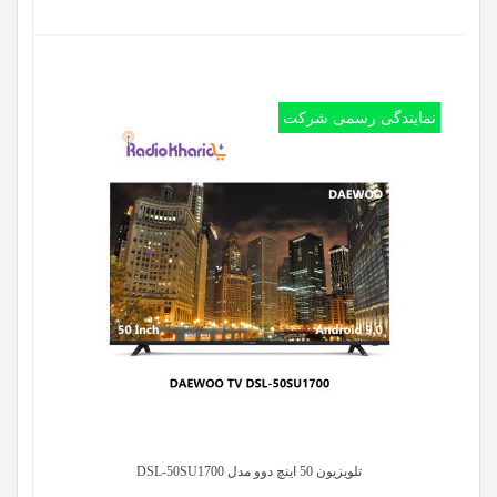
نمایندگی رسمی شرکت
تلویزیون 50 اینچ دوو مدل DSL-50SU1700