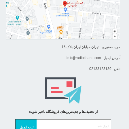
قیمت تلویزیون دوو :
قیمت تلویزیون ال ای دی دوو
با توجه به دو قابلیت اصلی متغیر است که
اولی اسمارت بودن و یا نبودن آن است و دیگری کیفیت تصویر 4K . این
برند در کل شامل 4 دسته نمایشگر است که به شکل زیر است :
ال ای دی دوو معمولی
خرید حضوری : تهران خیابان ایران پلاک 16
تلویزیون دوو هوشمند
آدرس ایمیل :
info@radiokharid.com
تلویزیون دوو 4K
تلفن : 02133123139
تلویزیون دوو 4K اسمارت
این تقسیم بندی کاملا مناسب خریداران است و دست شما را باز میگذارد
. با این دسته بندی دیگر نیازی نیست برای قابلیت هایی که برای شما
کارایی ندارد پول اضافه ای خرج کنید . قیمت تلویزیون دوو به نسبت سایر
برند های ایرانی هم بالاتر است در صورتی که تفاوت کیفیت بین برند های
از تخفیف‌ها و جدیدترین‌های فروشگاه باخبر شوید:
صوتی تصویری ایرانی خیلی زیاد نیست .