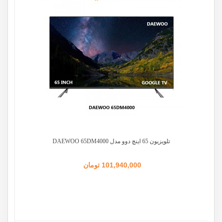
تلویزیون 65 اینچ دوو مدل DAEWOO 65DM4000
101,940,000 تومان