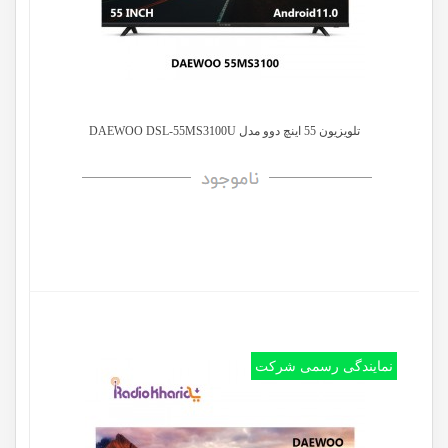
تلويزيون 55 اینچ دوو مدل DAEWOO DSL-55MS3100U
نمایندگی رسمی شرکت