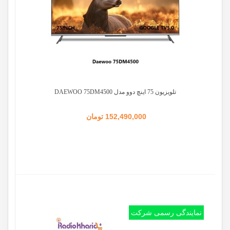
تلویزیون 75 اینچ دوو مدل DAEWOO 75DM4500
152,490,000 تومان
نمایندگی رسمی شرکت