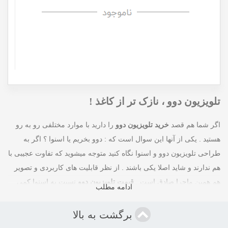
تلویزیون دوو ، نازک تر از کاغذ !
اگر شما هم قصد
خرید تلویزیون دوو
را دارید با موارد مختلفی رو به رو
هستید . یکی از آنها این سوال است که : دوو بخریم یا اسنوا ؟ اگر به
طراحی تلویزیون دوو و اسنوا نگاه کنید متوجه میشوید که تفاوت عجیبی با
هم ندارند و شاید اصلا یکی باشند . از نظر قابلیت های کاربردی و تصویر
هم همین ماجرا صادق است .
قیمت تلویزیون دوو
نسبت به اسنوا کمی
ادامه مطلب
بالاتر است ولی به جای آن 1 یا 2 عدد قابلیت کاربردی بیشتری دارد .
در
کل تفوت خاصی بین اسنوا و دوو در تلویزیون نیست ، به جز تفاوت قیمت
برگشت به بالا
کمی که دارند
. سوال بعدی درباره انتخاب بین مدل های تلویزیون دوو