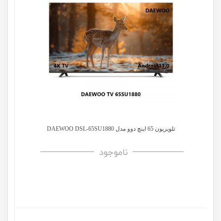
تلویزیون 65 اینچ دوو مدل DAEWOO DSL-65SU1880