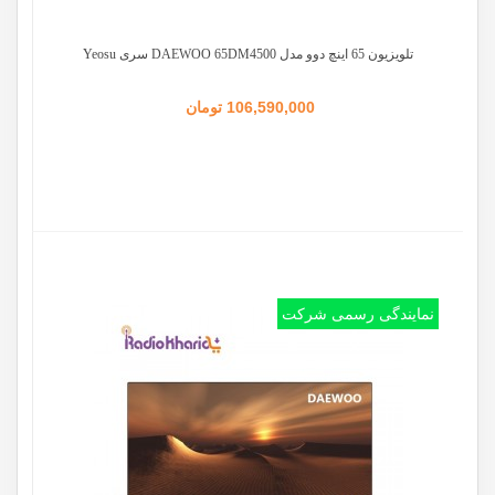
تلویزیون 65 اینچ دوو مدل DAEWOO 65DM4500 سری Yeosu
106,590,000 تومان
نمایندگی رسمی شرکت