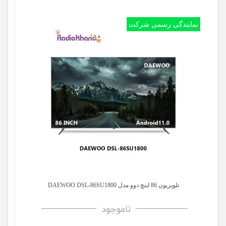
نمایندگی رسمی شرکت
تلویزیون 86 اینچ دوو مدل DAEWOO DSL-86SU1800