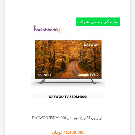
نمایندگی رسمی شرکت
تلویزیون 55 اینچ دوو مدل DAEWOO 55DM4000
71,400,000 تومان