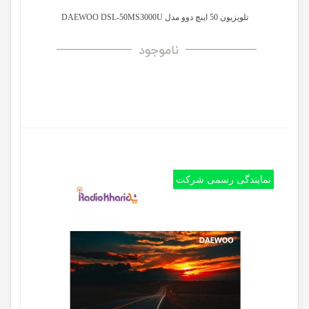
تلويزيون 50 اینچ دوو مدل DAEWOO DSL-50MS3000U
نمایندگی رسمی شرکت