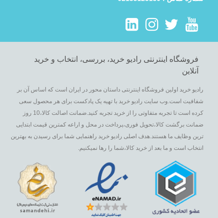
Octa
SWM-84508
8 کیلویی
تیتان
SWM-82300
8 کیلویی
SWM-82301
8 کیلویی
سفید
فروشگاه اینترنتی رادیو خرید، بررسی، انتخاب و خرید
SWM-82304
8 کیلویی
تیتانی
آنلاین
SWM-71200
7 کیلویی
Harmony
رادیو خرید اولین فروشگاه اینترنتی داستان محور در ایران است که اساس آن بر
SWM-71201
7 کیلویی
سفید
شفافیت است.وب سایت رادیو خرید با تهیه یک پادکست برای هر محصول سعی
کرده است تا تجربه متفاوتی را از خرید تجربه کنید.ضمانت اصالت کالا،10 روز
SWM-71204
7 کیلویی
تیتانی
ضمانت برگشت کالا،تحویل فوری،پرداخت در محل و اراعه کمترین قیمت ابتدایی
SWM-71120
7 کیلویی
ترین وظایف ما هستند.هدف اصلی رادیو خرید راهنمایی شما برای رسیدن به بهترین
انتخاب است و ما بعد از خرید کالا،شما را رها نمیکنیم.
SWM71121
7 کیلویی
سفید
SWM-71125
7 کیلویی
تیتانی
لیست قیمت ماشین لباسشویی اسنوا :