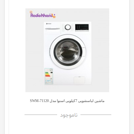
ماشین لباسشویی 7کیلویی اسنوا مدل SWM-71120