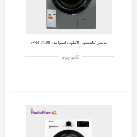
ماشین لباسشویی 8کیلویی اسنوا مدل SWM-84508