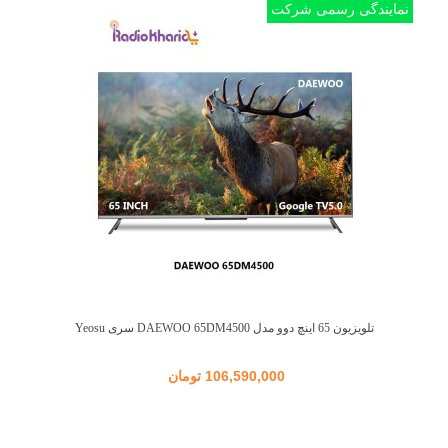
نمایندگی رسمی شرکت
تلویزیون 65 اینچ دوو مدل DAEWOO 65DM4500 سری Yeosu
106,590,000 تومان