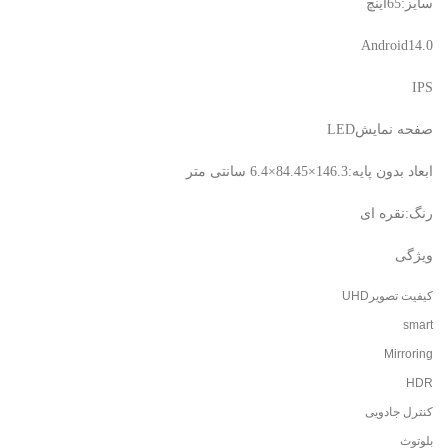
سایز:65اینچ
Android14.0
IPS
صفحه نمایشLED
ابعاد بدون پایه:146.3×84.45×6.4 سانتی متر
رنگ:نقره ای
ویژگی
کیفیت تصویرUHD
smart
Mirroring
HDR
کنترل جادویی
بلوتوث