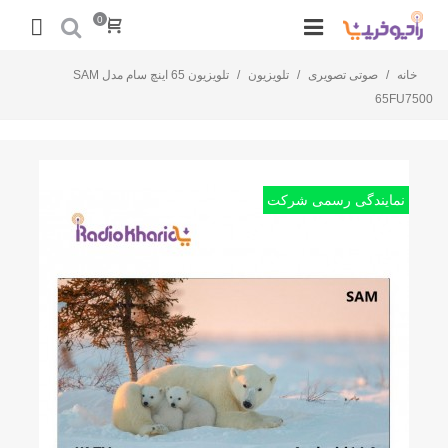
0
خانه
/
صوتی تصویری
/
تلویزیون
/
تلویزیون 65 اینچ سام مدل SAM
65FU7500
نمایندگی رسمی شرکت