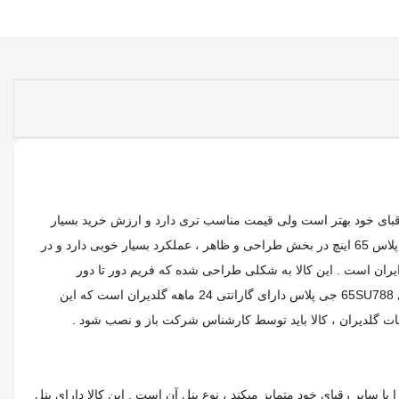
یر رقبای خود بهتر است ولی قیمت مناسب تری دارد و ارزش خرید بسیار
بالایی دارد . این محصول در سال 2025 بازار عرضه شد و به دلیل پکیج خوبی که دارد توانست به فروش بالایی دست پیدا کند . تلویزیون 65SU788 جی پلاس 65 اینچ در بخش طراحی و ظاهر ، عملکرد بسیار خوبی دارد و در
ایران است . این کالا به شکلی طراحی شده که فریم دور تا دور
نمایشگر حذف شده و به دلیل طراحی Frame Less آن ، جذابیت خاصی دارد . این کالا کاملا باریک است و به راحتی روی دیوار نصب میشود . ال ای دی 65SU788 جی پلاس دارای گارانتی 24 ماهه گلدیران است که این
با رزولوشن 2160×3840 است ولی چیزی که این کالا را با سایر رقبای خود متمایز میکند ، نوع پنل آن است . این کالا دارای پنل