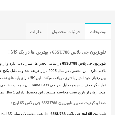
توضیحات
جزئیات محصول
نظرات
تلویزیون جی پلاس 65SU788 ، بهترین ها در یک کالا !
تلویزیون جی پلاس 65SU788
در تمامی بخش ها امتیاز بالایی دارد و از 
بین رقبای خود امتیاز بالاتری دریافت میکند . این کالا دارای پایه ها
مدت زمان از تاریخ نصب محاسبه میشود . این محصول دارای 1 سال بیمه رایگان و 10 سال خدمات پس از فروش میباشد که برای استفاده از همه خدمات گلدیران ، کالا باید توسط کارشناس شرکت باز و نصب شود .
صدا و کیفیت تصویر تلویزیون 65SU788 جی پلاس 65 اینچ :
تلویزیون 65 اینچ جی پلاس 65SU788