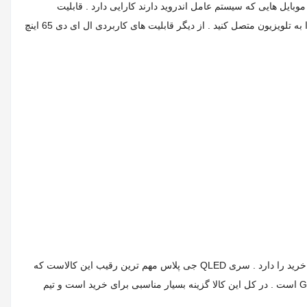
رای موبایل هایی که سیستم عامل اندروید دارند کارایی دارد . قابلیت
Bluetooth دیگر قابلیت این کالا است که پرکاربرد ترین آن نیز میباشد . شما از طریق بلوتوث میتوانید هم موبایل خود را هم تمامی سیستم های صوتی را به تلویزیون متصل کنید . از دیگر قابلیت های کاربردی ال ای دی 65 اینچ
بالاترین ارزش خرید را دارد . سری QLED جی پلاس مهم ترین رقیب این کالاست که
کاملا همین دستگاه است ولی تکونولوژی صفحه آن QLED است . دوو رقیب دیگر این کالاست که قیمت آن بالاتر است ولی سیستم عامل آن Google TV است . در کل این کالا گزینه بسیار مناسبی برای خرید است و تیم