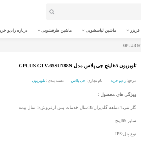
فریزر
ماشین لباسشویی
ماشین ظرفشویی
درباره رادیو خری
تلویزیون 65 اینچ جی پلاس مدل GPLUS GTV-65SU788N
مرجع:
رادیو خرید
نام تجاری:
جی پلاس
دسته بندی :
تلویزیون
ویژگی های محصول :
گارانتی:24ماهه گلدیران/10سال خدمات پس ازفروش/1 سال بیمه
سایز:65اینچ
نوع پنل:IPS