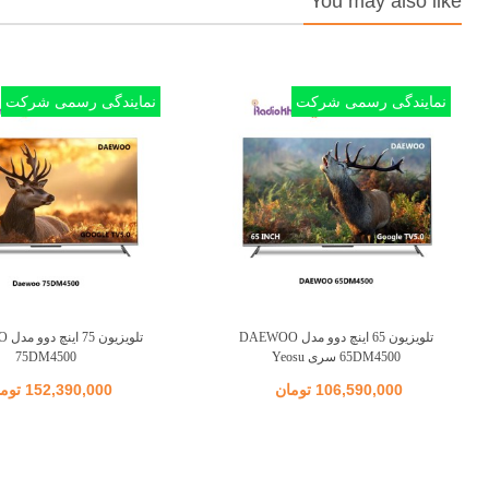
You may also like
نمایندگی رسمی شرکت
نمایندگی رسمی شرکت
تلویزیون 65 اینچ دوو مدل DAEWOO
تلویز
اضافه به مقایسه
اضافه به مقایسه
65DM4500 سری Yeosu
75DM4500
106,590,000 تومان
152,390,000 تومان