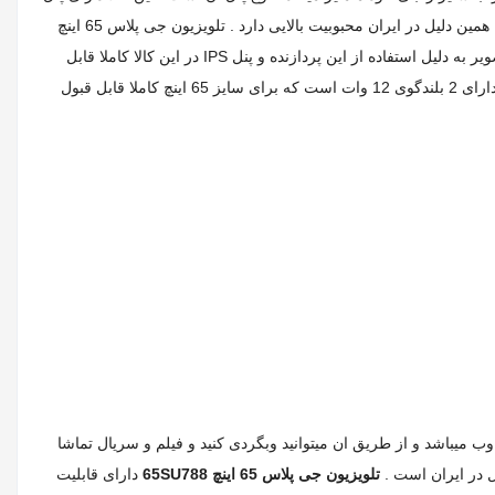
IPS با درجه کیفی A+ است که بهترین پنل و گران ترین پنل داخل ایران است . این پنل زاویه دید بیشتری دارد و در برابر ضربه مقاومت بالایی دارد و به همین دلیل در ایران محبوبیت بالایی دارد . تلویزیون جی پلاس 65 اینچ
65SU788 دارای پردازنده Quad core میباشد که قدرت بالایی دارد و هم شفافیت تصویر را بهبود میدهد و هم وضوح صدا را تقویت میکند . روان بودن تصویر به دلیل استفاده از این پردازنده و پنل IPS در این کالا کاملا قابل
قبول است . این محصول با توجه به همه این موارد ، برای کنسول های بازی بسیار خوب است و میتواند به راحتی نیاز شما را برطرف کند . این دستگاه دارای 2 بلندگوی 12 وات است که برای سایز 65 اینچ کاملا قابل قبول
ی مرورگر وب میباشد و از طریق ان میتوانید وبگردی کنید و فیلم و سریال تماشا
تلویزیون جی پلاس 65 اینچ 65SU788
دارای قابلیت