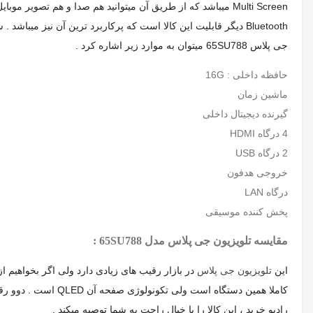
Multi Screen میباشد که از طریق آن میتوانید هم صدا و هم تصوی
جی پلاس 65SU788 میتوان به موارد زیر اشاره کرد .
حافظه داخلی : 16G
ماشین زمان
گیرنده دیجیتال داخلی
4 درگاه HDMI
2 درگاه USB
خروجی هدفون
درگاه LAN
پخش کننده موسیقی
مقایسه تلویزیون جی پلاس مدل 65SU788 :
این
تلویزیون جی پلاس
در بازار رقیب های زیادی دارد ولی اگر بخواهیم 
رادیو خرید ، این کالا را با خیال راحت به شما توصیه میکند .