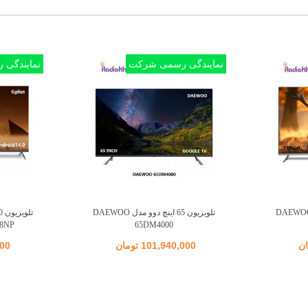
نمایندگی رسمی شرکت
نمایندگی
یون 75 اینچ دوو مدل DAEWOO
تلویزیون 65 اینچ دوو مدل DAEWOO
اضافه به مقایسه
65DM4000
SQ788NP
101,940,000 تومان
,000