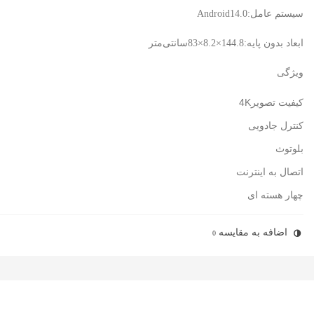
سیستم عامل:Android14.0
ابعاد بدون پایه:144.8×8.2×83سانتی‌متر
ویژگی
کیفیت تصویر4K
کنترل جادویی
بلوتوث
اتصال به اینترنت
چهار هسته ای
اضافه به مقایسه
0