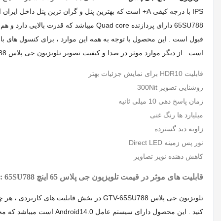
است . از دیگر موارد موثر در صدا و کیفیت تصویر تلویزیون جی پلاس 65SU788 میتوان به موارد زیر اشاره کرد .
قابلیت HDR10 برای نمایش جزئیات بهتر
روشنایی تصویر 300Nit
زمان پاسخ دهی 10 میلی ثانیه
میلیارد ها رنگ غنی
زاویه دید گسترده
نور پس زمینه Direct LED
کاهش دهنده نویز تصاویر
قابلیت های موثر در قیمت تلویزیون جی پلاس 65 اینچ 65SU788 :
تلویزیون جی پلاس GTV-65SU788 در بخش قاب
کنید . این محصول دارای سیستم عامل Android14.0 است میباشد که محبوب ترین سیستم عامل در ایران است و این ، بالاترین نسخه این سیستم عامل در ایران است .