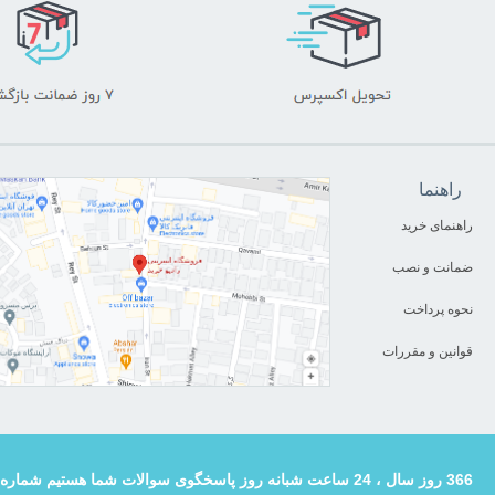
راهنما
راهنمای خرید
ضمانت و نصب
نحوه پرداخت
قوانین و مقررات
366 روز سال ، 24 ساعت شبانه روز پاسخگوی سوالات شما هستیم شماره تماس : 02133123139