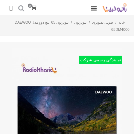
0
خانه
/
صوتی تصویری
/
تلویزیون
/
تلویزیون 65 اینچ دوو مدل DAEWOO
65DM4000
نمایندگی رسمی شرکت