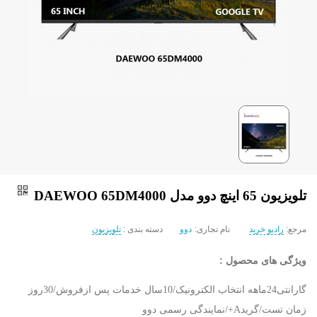
تلویزیون 65 اینچ دوو مدل DAEWOO 65DM4000
مرجع:
رادیو خرید
نام تجاری:
دوو
دسته بندی :
تلویزیون
ویژگی های محصول :
گارانتی24ماهه انتخاب الکترونیک/10سال خدمات پس ازفروش/30روز
زمان تست/گریدA+/نمایندگی رسمی دوو