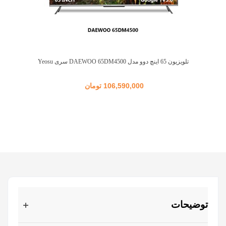
تلویزیون 65 اینچ دوو مدل DAEWOO 65DM4500 سری Yeosu
106,590,000 تومان
توضیحات