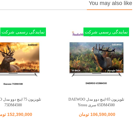
You may also like
نمایندگی رسمی شرکت
نمایندگی رسمی شرکت
تلویزیون 65 اینچ دوو مدل DAEWOO
تلویز
اضافه به مقایسه
اضافه به مقایسه
65DM4500 سری Yeosu
75DM4500
106,590,000 تومان
152,390,000 تومان