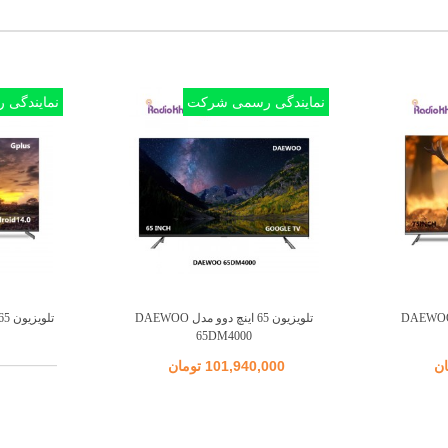
نمایندگی رسمی شرکت
نمایندگی
یون 75 اینچ دوو مدل DAEWOO
تلویزیون 65 اینچ دوو مدل DAEWOO
اضافه به مقایسه
65DM4000
101,940,000 تومان