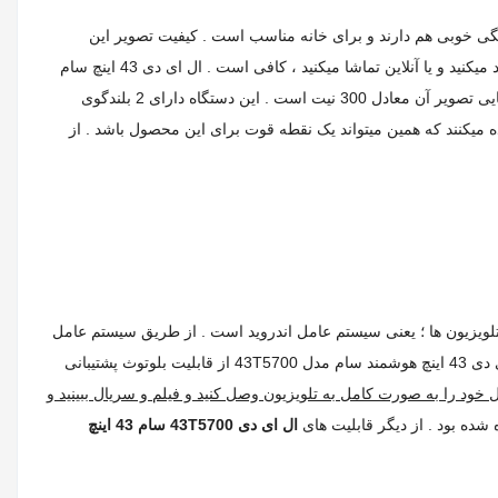
دارند و کنتراست رنگی خوبی هم دارند و برای خانه مناسب است . کیفیت تصویر این
دستگاه مانند همه رقبای خودش FULL HD با رزولوشن 1080×1920 است که برای برنامه های صدا و سیما و فلیم و سریال های تحت وب که شما دانلود میکنید و یا آنلاین تماشا میکنید ، کافی است . ال ای دی 43 اینچ سام
43T5700 دارای سرعت پاسخدهی 9.5 میلی ثانیه است که برای یک محصول اقتصادی ، قابل قبول است . نسبت درخشندگی این دستگاه 4000 و روشنایی تصویر آن معادل 300 نیت است . این دستگاه دارای 2 بلندگوی
وات است و در کل صدایی 20 واتی را برای شما پخش میکند . اغلب برند ها در این سایز از بلندگوهای 8 واتی استفاده میکنند که همین میتواند یک نقطه قوت برای این محصول باشد . از
لویزیون ها ؛ یعنی سیستم عامل اندروید است . از طریق سیستم عامل
اندروید نسخه 6 این دستگاه شما میتوانید به اینترنت متصل شوید و هر کاری که با مرورگر موبایل خود انجام میدهید را با تلویزیون خود انجام بدید . ال ای دی 43 اینچ هوشمند سام مدل 43T5700 از قابلیت بلوتوث پشتیبانی
از طریق آن میتوانید موبایل خود را به صورت کامل به تلویزیون وصل کنید و فیلم و سریال ببینید و
ال ای دی 43T5700 سام 43 اینچ