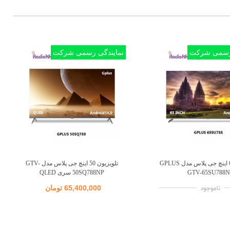
 رسمی شرکت
نمایندگی رسمی شرکت
تلویزیون 65 اینچ جی پلاس مدل GPLUS
تلویزیون 50 اینچ جی پلاس مدل GTV-
اضافه به مقایسه
اضافه به مقایسه
GTV-65SU788N
50SQ788NP سری QLED
65,400,000 تومان