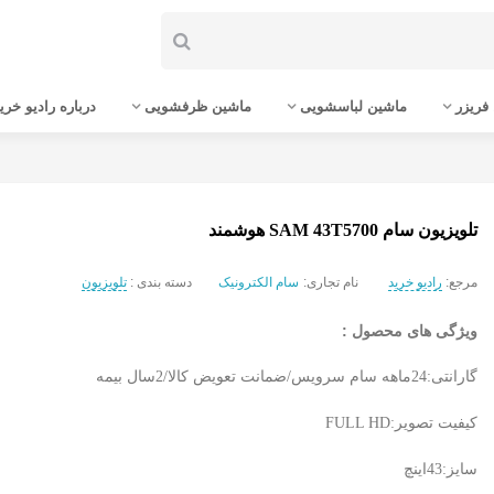
فریزر
ماشین لباسشویی
ماشین ظرفشویی
درباره رادیو خری
تلویزیون سام SAM 43T5700 هوشمند
مرجع:
رادیو خرید
نام تجاری:
سام الکترونیک
دسته بندی :
تلویزیون
ویژگی های محصول :
گارانتی:24ماهه سام سرویس/ضمانت تعویض کالا/2سال بیمه
کیفیت تصویر:FULL HD
سایز:43اینچ