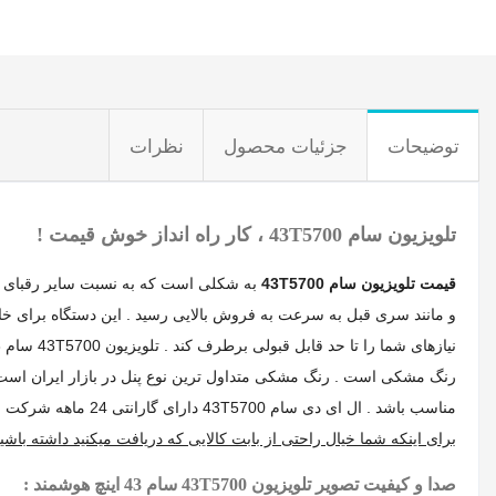
توضیحات
جزئیات محصول
نظرات
تلویزیون سام 43T5700 ، کار راه انداز خوش قیمت !
قیمت تلویزیون سام 43T5700
و مانند سری قبل به سرعت به فروش بالایی رسید . این دستگاه برای خا
رنگ مشکی است . رنگ مشکی متداول ترین نوع پنل در بازار ایران است 
مناسب باشد . ال ای دی سام 43T5700 دارای گارانتی 24 ماهه شرکت معتبر سام سرویس است که برای استفاده از این گارانتی ، تلویزیون شما باید در حضور کارشناس شرکت (8255) باز و نصب شود .
برای اینکه شما خیال راحتی از بابت کالایی که دریافت میکنید داشته باشید ، 6 ماه ضمانت تعویض برای این کالا در نظر گرفت
صدا و کیفیت تصویر تلویزیون 43T5700 سام 43 اینچ هوشمند :