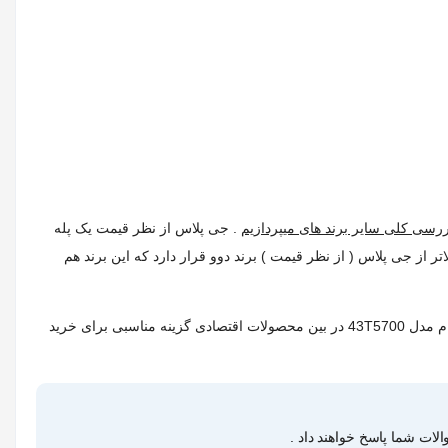
بررسی کلی سایر برند های میپردازیم
. جی پلاس از نظر قیمت یک پله
د خوبی هم دارد . یک پله بالاتر از جی پلاس ( از نظر قیمت ) برند دوو قرار دارد که این برند هم
این محصول در واقع همان 43T5550 است که امسال با این کد تولید میشود و هیچ تفاوتی بین این دو محصول وجود ندارد . در کل تلویزیون ال ای دی سام مدل 43T5700 در بین محصولات اقتصادی گزینه مناسبی برای خرید
لات شما پاسخ خواهند داد .