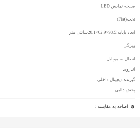
صفحه نمایش LED
تخت(Flat)
ابعاد باپایه:98.5×62.9×20.1سانتی متر
ویژگی
اتصال به موبایل
اندروید
گیرنده دیجیتال داخلی
پخش دالبی
اضافه به مقایسه
0