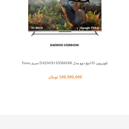
تلویزیون 65 اینچ دوو مدل DAEWOO 65DM4500 سری Yeosu
106,590,000 تومان