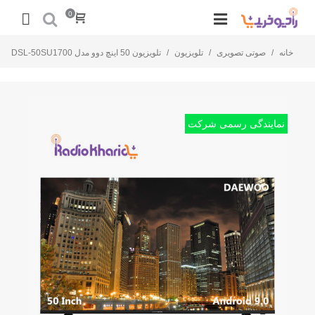
0
خانه
/
صوتی تصویری
/
تلویزیون
/
تلویزیون 50 اینچ دوو مدل DSL-50SU1700
نمایندگی رسمی شرکت