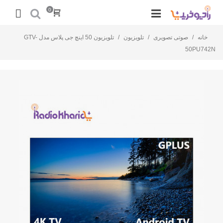
0
خانه
/
صوتی تصویری
/
تلویزیون
/
تلویزیون 50 اینچ جی پلاس مدل GTV-
50PU742N