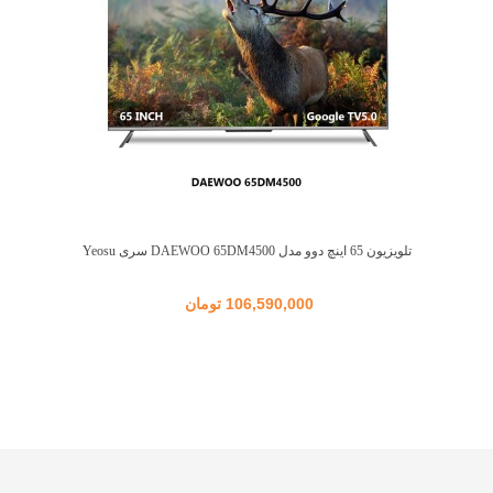
تلویزیون 65 اینچ دوو مدل DAEWOO 65DM4500 سری Yeosu
106,590,000 تومان