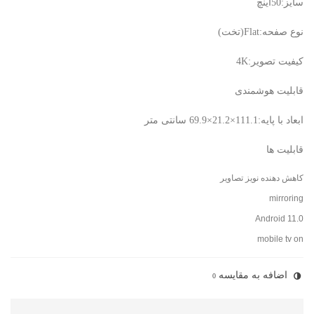
سایز:50اینچ
نوع صفحه:Flat(تخت)
کیفیت تصویر:4K
قابلیت هوشمندی
ابعاد با پایه:111.1×21.2×69.9 سانتی متر
قابلیت ها
کاهش دهنده نویز تصاویر
mirroring
Android 11.0
mobile tv on
اضافه به مقایسه
0