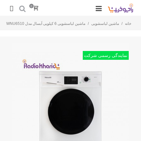
0
خانه
/
ماشین لباسشویی
/
ماشین لباسشویی 6 کیلویی آبسال مدل WNU6510
نمایندگی رسمی شرکت