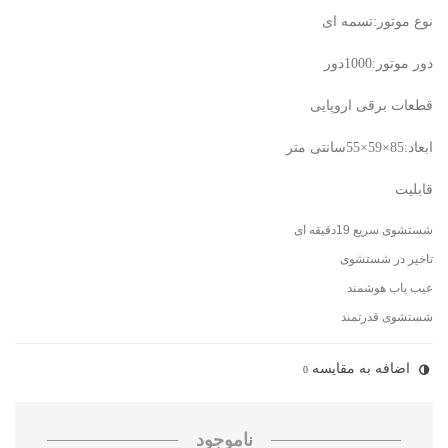
نوع موتور:تسمه ای
دور موتور:1000دور
قطعات برقی اروپایی
ابعاد:85×59×55سانتی متر
قابلیت
شستشوی سریع 19دقیقه ای
تاخیر در شستشوی
عیب یاب هوشمند
شستشوی قدرتمند
اضافه به مقایسه
0
ناموجود