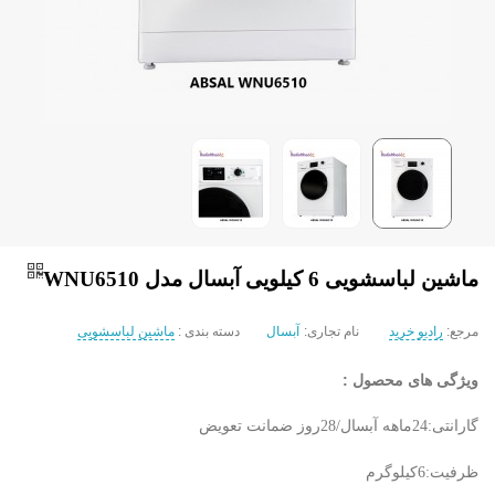
ماشین لباسشویی 6 کیلویی آبسال مدل WNU6510
مرجع:
رادیو خرید
نام تجاری:
آبسال
دسته بندی :
ماشین لباسشویی
ویژگی های محصول :
گارانتی:24ماهه آبسال/28روز ضمانت تعویض
ظرفیت:6کیلوگرم