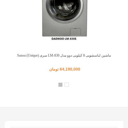
ماشین لباسشویی 8 کیلویی دوو مدل LM-830 سری Sunsu (Unique)
64,190,000 تومان
سفید
نقره
ای