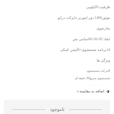
ظرفیت:8کیلویی
موتور1400 دور اینورتر دایرکت درایو
بخارشوی
ابعاد:85×56×60سانتی متر
14برنامه شستشوی+6آپشن کمکی
ویژگی ها
6حرکت شستشوی
شستشوی سریع30 دقیقه ای
اضافه به مقایسه
0
ناموجود