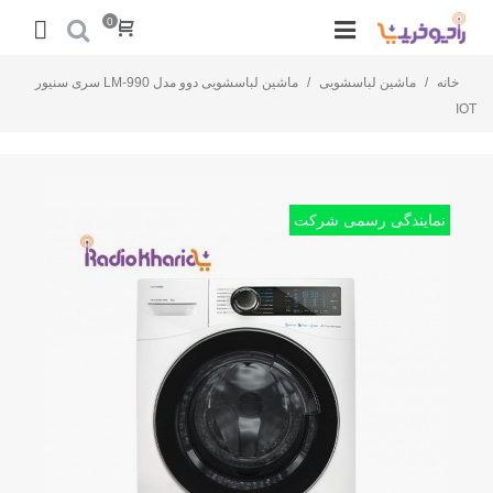
0
خانه
/
ماشین لباسشویی
/
ماشین لباسشویی دوو مدل LM-990 سری سنیور
IOT
نمایندگی رسمی شرکت