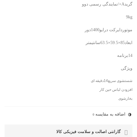
گریدA+/نمایندگی رسمی دوو
9kg
موتوردایرکت درایو1400دور
ابعاد85×59.5×63.5سانتیمتر
14برنامه
ویژگی
شستشوی سریع14دقیقه ای
افزودن لباس حین کار
بخارشوی
اضافه به مقایسه
0
گارانتی اصالت و سلامت فیزیکی کالا