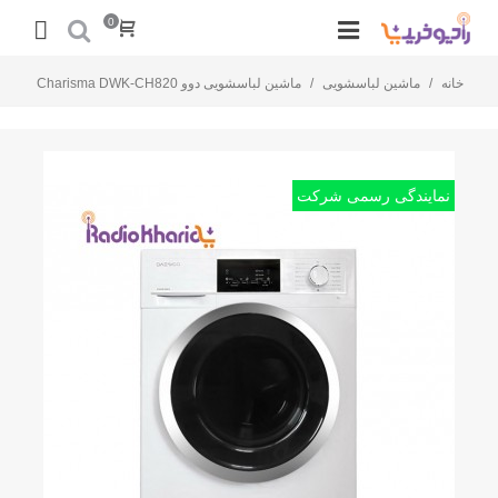
0
خانه
/
ماشین لباسشویی
/
ماشین لباسشویی دوو Charisma DWK-CH820
نمایندگی رسمی شرکت