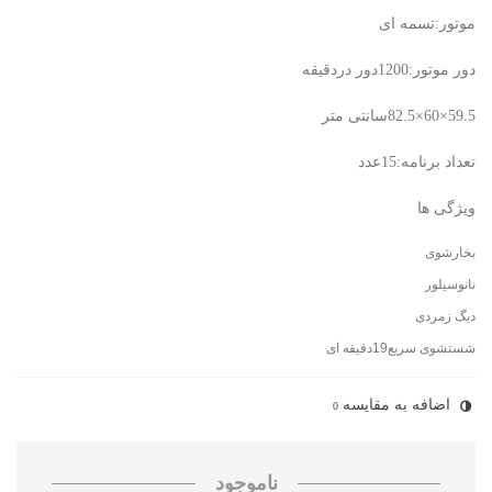
موتور:تسمه ای
دور موتور:1200دور دردقیقه
59.5×60×82.5سانتی متر
تعداد برنامه:15عدد
ویژگی ها
بخارشوی
نانوسیلور
دیگ زمردی
شستشوی سریع19دقیقه ای
اضافه به مقایسه
0
ناموجود