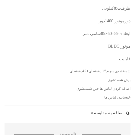
ظرفیت:8کیلویی
دورموتور:1400دور
ابعاد:59.5×60×85سانتی متر
موتور:BLDC
قابلیت
شستشوی سریع15 دقیقه ای+42دقیقه ای
پیش شستشوی
اضافه کردن لباس ها حین شستشوی
خیساندن لباس ها
اضافه به مقایسه
0
ناموجود