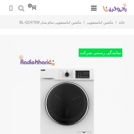
0
خانه
/
ماشین لباسشویی
/
ماشین لباسشویی سام مدل BL-Q1475W
نمایندگی رسمی شرکت