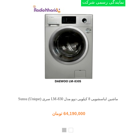
نمایندگی رسمی شرکت
ماشین لباسشویی 8 کیلویی دوو مدل LM-830 سری Sunsu (Unique)
64,190,000 تومان
سفید
نقره
ای