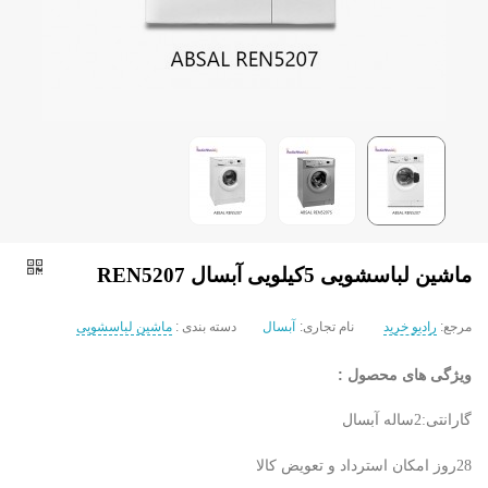
ماشین لباسشویی 5کیلویی آبسال REN5207
مرجع:
رادیو خرید
نام تجاری:
آبسال
دسته بندی :
ماشین لباسشویی
ویژگی های محصول :
گارانتی:2ساله آبسال
28روز امکان استرداد و تعویض کالا