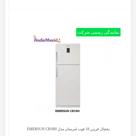
نمایندگی رسمی شرکت
یخچال فریزر 18 فوت امرسان مدل EMERSUN CB18H