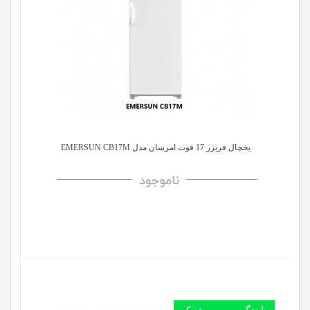
یخچال فریزر 17 فوت امرسان مدل EMERSUN CB17M
نمایندگی رسمی شرکت