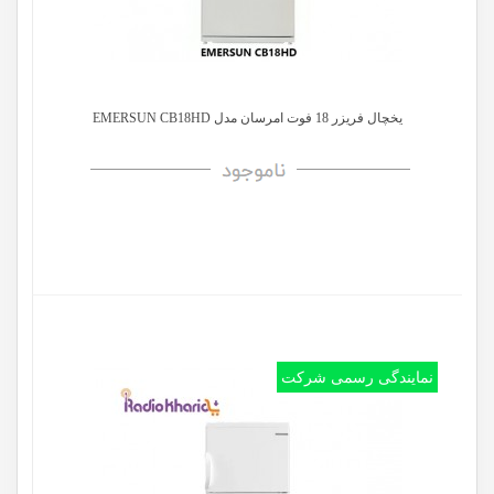
یخچال فریزر 18 فوت امرسان مدل EMERSUN CB18HD
نمایندگی رسمی شرکت