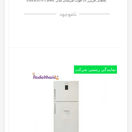
یخچال فریزر 20 فوت امرسان مدل EMERSUN CB46L
نمایندگی رسمی شرکت