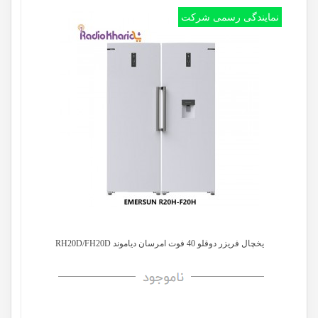
نمایندگی رسمی شرکت
یخچال فریزر دوقلو 40 فوت امرسان دیاموند RH20D/FH20D