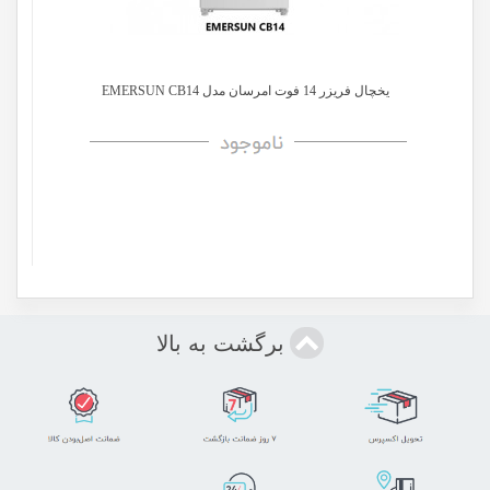
یخچال فریزر 14 فوت امرسان مدل EMERSUN CB14
برگشت به بالا