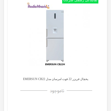
یخچال فریزر 22 فوت امرسان مدل EMERSUN CB22