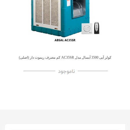
کولر آبی 3500 آبسال مدل AC35SR کم مصرف ریموت دار (اصلی)