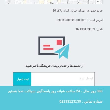
خرید حضوری : تهران خیابان ایران پلاک 16
آدرس ایمیل :
info@radiokharid.com
تلفن : 02133123139
از تخفیف‌ها و جدیدترین‌های فروشگاه باخبر شوید:
366 روز سال ، 24 ساعت شبانه روز پاسخگوی سوالات شما هستیم
شماره تماس : 02133123139