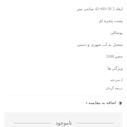
ابعاد:58.5×60×42 سانتی متر
پشت پنجره ای
پوشالی
متصل به آب شهری و دستی
حجم:3100
ویژگی ها:
2 سرعته
دریچه گردان
اضافه به مقایسه
0
ناموجود