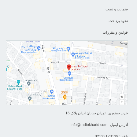
ضمانت و نصب
نحوه پرداخت
قوانین و مقررات
خرید حضوری : تهران خیابان ایران پلاک 16
آدرس ایمیل :
info@radiokharid.com
تلفن : 02133123139