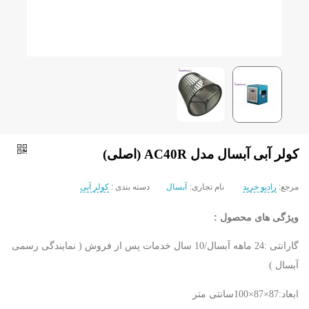
کولر آبی آبسال مدل AC40R (اصلی)
مرجع:
رادیو خرید
نام تجاری:
آبسال
دسته بندی :
کولر آبی
ویژگی های محصول :
گارانتی :24 ماهه آبسال/10 سال خدمات پس از فروش ( نمایندگی رسمی
آبسال )
ابعاد:87×87×100سانتی متر