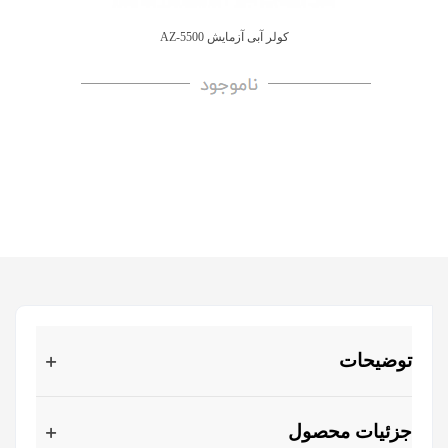
کولر آبی آزمایش AZ-5500
توضیحات
جزئیات محصول