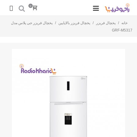
0
خانه
/
یخچال فریزر
/
یخچال فریزر بالاپایین
/
یخچال فریزر جی پلاس مدل
GRF-M5317