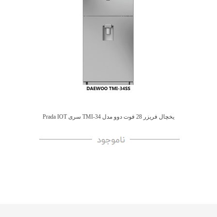
یخچال فریزر 28 فوت دوو مدل TMI-34 سری Prada IOT