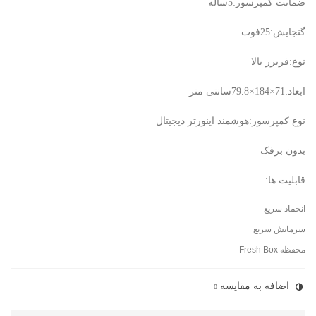
ضمانت کمپرسور:5ساله
گنجایش:25فوت
نوع:فریزر بالا
ابعاد:71×184×79.8سانتی متر
نوع کمپرسور:هوشمند اینورتر دیجیتال
بدون برفک
قابلیت ها:
انجماد سریع
سرمایش سریع
محفظه Fresh Box
اضافه به مقایسه
0