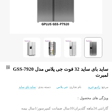
ساید بای ساید 32 فوت جی پلاس مدل GSS-7920
لمبرت
مرجع:
رادیو خرید
نام تجاری:
جی پلاس
دسته بندی :
ساید بای ساید
ویژگی های محصول :
گارانتی:24ماهه گلدیران/10سال ضمانت کمپرسور/1سال بیمه