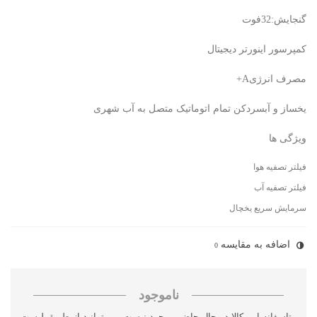
گنجایش:32فوت
کمپرسور اینورتر دیجیتال
مصرف انرژیA+
یخساز و آبسردکن تمام اتوماتیک متصل به آب شهری
ویژگی ها
فیلتر تصفیه هوا
فیلتر تصفیه آب
سرمایش سریع یخچال
اضافه به مقایسه
0
ناموجود