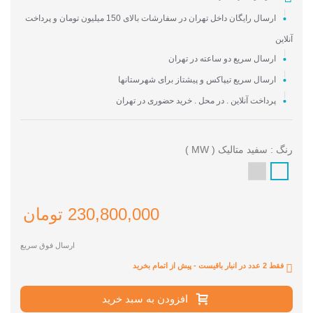
ارسال رایگان داخل تهران در سفارشات بالای 150 میلیون تومان و پرداخت
آنلاین
ارسال سریع دو ساعته در تهران
ارسال سریع تیپاکس و پیشتاز برای شهرستانها
پرداخت آنلاین . در محل . خرید حضوری در تهران
رنگ : سفید متالیک ( MW )
استیل
سفید
(
متالیک
230,800,000 تومان
SS
(
)
MW
ارسال فوق سریع
)
فقط 2 عدد در انبار باقیست - پیش از اتمام بخرید
افزودن به سبد خرید