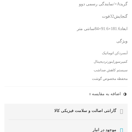
گریدA+/نمایندگی رسمی دوو
گنجایش32فوت
ابعاد181.6×91.6×84سانتی متر
ویژگی
آبسردکن اتوماتیک
کمپرسوراینورتردیجیتال
سیستم کاهش صداشب
محفظه مخصوص گوشت
اضافه به مقایسه
0
گارانتی اصالت و سلامت فیزیکی کالا
موجود در انبار