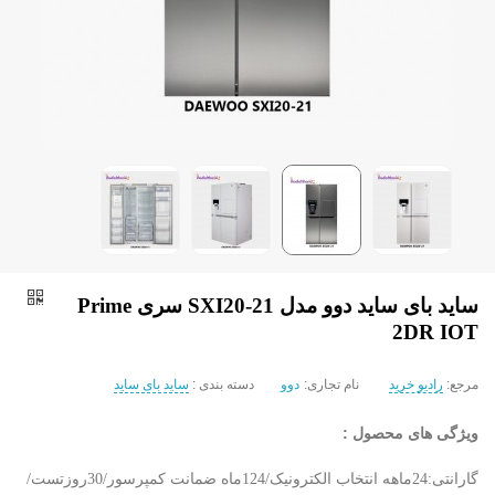
ساید بای ساید دوو مدل SXI20-21 سری Prime
2DR IOT
مرجع:
رادیو خرید
نام تجاری:
دوو
دسته بندی :
ساید بای ساید
ویژگی های محصول :
گارانتی:24ماهه انتخاب الکترونیک/124ماه ضمانت کمپرسور/30روزتست/