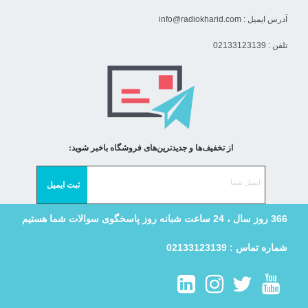
آدرس ایمیل :
info@radiokharid.com
تلفن : 02133123139
از تخفیف‌ها و جدیدترین‌های فروشگاه باخبر شوید:
366 روز سال ، 24 ساعت شبانه روز پاسخگوی سوالات شما هستیم
شماره تماس : 02133123139