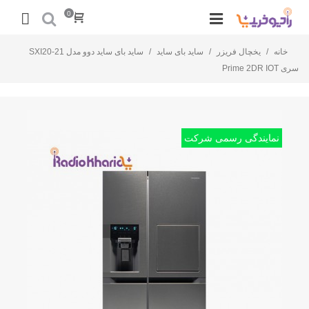
0
خانه
/
یخچال فریزر
/
ساید بای ساید
/
ساید بای ساید دوو مدل SXI20-21
سری Prime 2DR IOT
نمایندگی رسمی شرکت