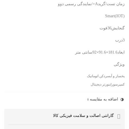
زمان تست/گریدA+/نمایندگی رسمی دوو
(IOT)Smart
گنجایش36فوت
3درب
ابعاد181.6×91.6×92سانتی متر
ویژگی
یخساز و آبسردکن اتوماتیک
کمپرسوراینورتر دیجیتال
اضافه به مقایسه
0
گارانتی اصالت و سلامت فیزیکی کالا