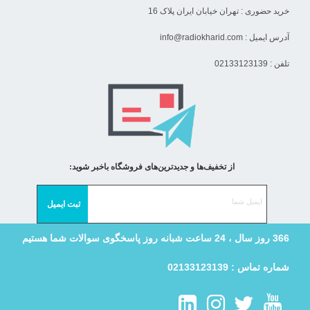
خرید حضوری : تهران خیابان ایران پلاک 16
آدرس ایمیل :
info@radiokharid.com
تلفن : 02133123139
از تخفیف‌ها و جدیدترین‌های فروشگاه باخبر شوید:
366 روز سال ، 24 ساعت شبانه روز پاسخگوی سوالات شما هستیم
شماره تماس : 02133123139