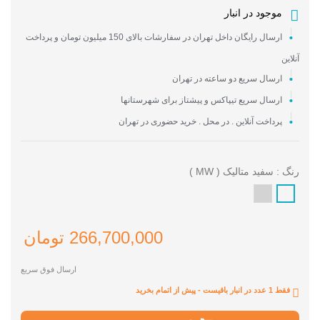
موجود در انبار
ارسال رایگان داخل تهران در سفارشات بالای 150 میلیون تومان و پرداخت
آنلاین
ارسال سریع دو ساعته در تهران
ارسال سریع تیپاکس و پیشتاز برای شهرستانها
پرداخت آنلاین . در محل . خرید حضوری در تهران
رنگ : سفید متالیک ( MW )
استیل
سفید
(
متالیک
266,700,000 تومان
SS
(
)
MW
ارسال فوق سریع
)
فقط 1 عدد در انبار باقیست - پیش از اتمام بخرید