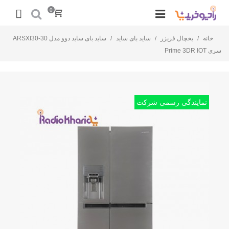
0
خانه
/
یخچال فریزر
/
ساید بای ساید
/
ساید بای ساید دوو مدل ARSXI30-30
سری Prime 3DR IOT
نمایندگی رسمی شرکت