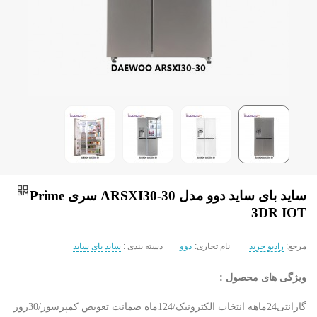
ساید بای ساید دوو مدل ARSXI30-30 سری Prime
3DR IOT
مرجع:
رادیو خرید
نام تجاری:
دوو
دسته بندی :
ساید بای ساید
ویژگی های محصول :
گارانتی24ماهه انتخاب الکترونیک/124ماه ضمانت تعویض کمپرسور/30روز