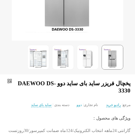
یخچال فریزر ساید بای ساید دوو DAEWOO DS-
3330
مرجع:
رادیو خرید
نام تجاری:
دوو
دسته بندی :
ساید بای ساید
ویژگی های محصول :
گارانتی:24ماهه انتخاب الکترونیک/124ماه ضمانت کمپرسور/30روزتست