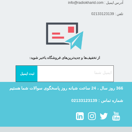
آدرس ایمیل :
info@radiokharid.com
تلفن : 02133123139
از تخفیف‌ها و جدیدترین‌های فروشگاه باخبر شوید:
366 روز سال ، 24 ساعت شبانه روز پاسخگوی سوالات شما هستیم
شماره تماس : 02133123139