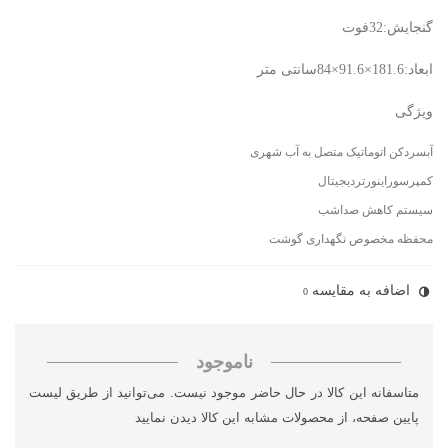
گنجایش:32فوت
ابعاد:181.6×91.6×84سانتی متر
ویژگی
آبسردکن اتوماتیک متصل به آب شهری
کمپرسوراینورتردیجیتال
سیستم کاهش صداشب
محفظه مخصوص نگهداری گوشت
اضافه به مقایسه
0
ناموجود
متاسفانه این کالا در حال حاضر موجود نیست. می‌توانید از طریق لیست
پایین صفحه، از محصولات مشابه این کالا دیدن نمایید