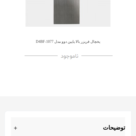
یخچال فریزر بالا پایین دوو مدل D4BF-1077
توضیحات