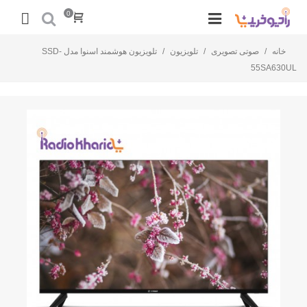
0
خانه
/
صوتی تصویری
/
تلویزیون
/
تلویزیون هوشمند اسنوا مدل SSD-
55SA630UL