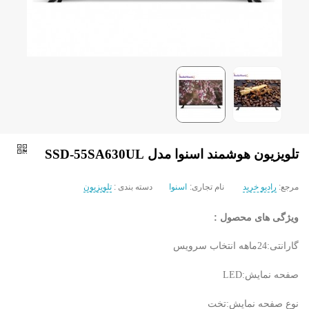
تلویزیون هوشمند اسنوا مدل SSD-55SA630UL
مرجع:
رادیو خرید
نام تجاری:
اسنوا
دسته بندی :
تلویزیون
ویژگی های محصول :
گارانتی:24ماهه انتخاب سرویس
صفحه نمایش:LED
نوع صفحه نمایش:تخت