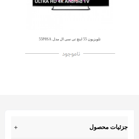
تلویزیون 55 اینچ تی سی ال مدل 55P8SA
جزئیات محصول