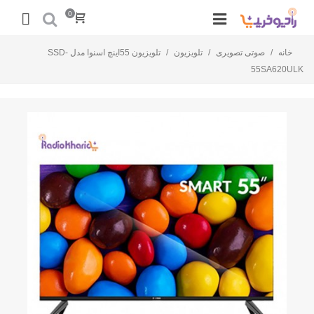
0
خانه
/
صوتی تصویری
/
تلویزیون
/
تلویزیون 55اینچ اسنوا مدل SSD-
55SA620ULK