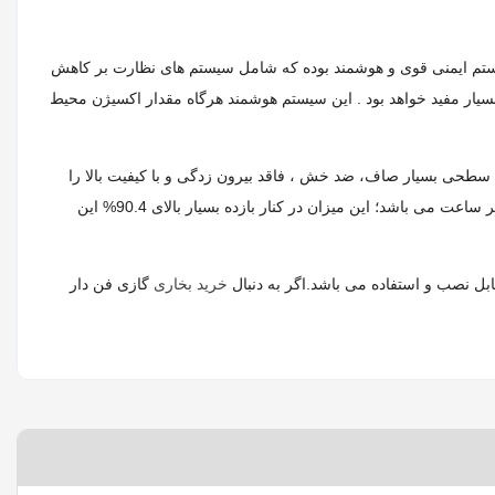
سیستم ایمنی قوی و هوشمند بوده که شامل سیستم های نظارت بر کاهش
ا بسیار مفید خواهد بود . این سیستم هوشمند هرگاه مقدار اکسیژن محیط
سطحی بسیار صاف، ضد خش ، فاقد بیرون زدگی و با کیفیت بالا را
برای شما به ارمغان آورده است . نوع سوخت مصرفی این محصول گاز شهری بوده و میزان گاز مصرفی توسط این محصول 0.18 تا 0.46 متر مکعب بر ساعت می باشد؛ این میزان در کنار بازده بسیار بالای 90.4% این
خرید بخاری
گازی فن دار