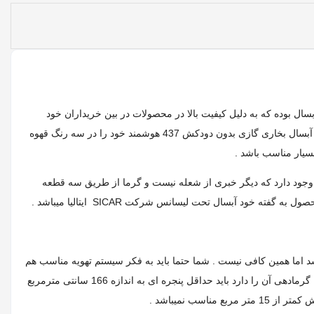
ل بوده که به دلیل کیفیت بالا در محصولات در بین خریداران خود
دارای محبوبیت بسیار بالایی می باشد .از مهم ترین ویژگی های این محصول می توان به ایمنی، ظرفیت گرمادهی و راندمان بسیار بالای آن اشاره کرد . آبسال بخاری گازی بدون دودکش 437 هوشمند خود را در سه رنگ قهوه
بسیار مناسب باشد .
ود دارد که دیگر خبری از شعله نیست و گرما از طریق سه قطعه
ایتالیا میباشد .
ی با متراژ تقریبی 97 مترمربع مناسب میباشد اما همین کافی نیست . شما حتما باید به فکر سیستم تهویه مناسب هم
باشید و اگر تهویه مناسبی ندارید این محصول مناسب شما نخواهد بود . شما باید حتما به این موضوع توجه داشته باشید که فضایی که این دستگاه وظیفه گرمادهی آن را دارد باید حداقل پنجره ای به اندازه 166 سانتی مترمربع