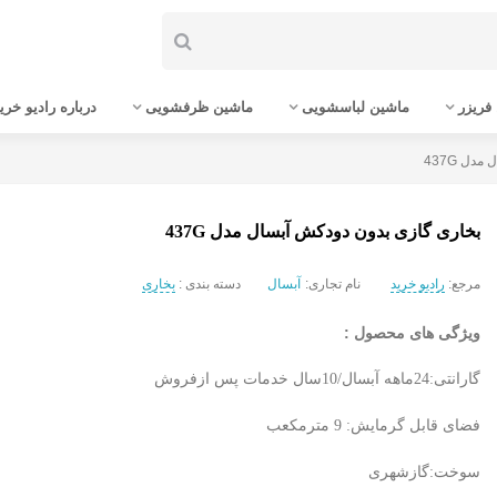
فریزر
ماشین لباسشویی
ماشین ظرفشویی
درباره رادیو خری
دل 437G
بخاری گازی بدون دودکش آبسال مدل 437G
مرجع:
رادیو خرید
نام تجاری:
آبسال
دسته بندی :
بخاری
ویژگی های محصول :
گارانتی:24ماهه آبسال/10سال خدمات پس ازفروش
فضای قابل گرمایش: 9 مترمکعب
سوخت:گازشهری