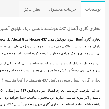
توضیحات
جزئیات محصول
نظرات(1)
بخاری گازی آبسال 437 هوشمند تابشی ، یک تابلوی آتشین :
بخاری گازی آبسال بدون دودکش مدل Absal Gas Heater 437
یک محصول
ای ، سرمه ای و نوک مدادی به بازار عرضه کرده است . این محصول قابلیت 
این محصول به دلیل قیمت مناسب و کیفیت ساخت عالی قطعا یکی از پر
سرامیکی روی دستگاه پخش میشود و برای همین است که به این محصول ، بخاری گازی آبسال بدون دودکش سرامیکی 37G
بخاری گازی آبسال بدون دودکش 437 هوشمند برا کجا مناسبه ؟
حداکثر ظرفیت گرمادهی
بخاری آبسال بدون دودکش 437 سرامیکی
داشته باشد . طبق استاندارد بخاری گازی بدون دودکش آبسال 437 برای حمام ، اتاق های خواب ، مهدکودک ها ، اتاق بازی بچه ها و هر فضایی با گنجایش کمتر از 15 متر مربع مناسب نمیباشد .