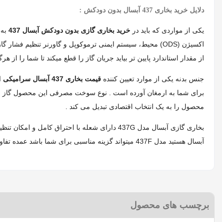
دلایل خرید بخاری 437 آبسال بدون دودکش :
یکی از مواردی که باید در
خرید بخاری گازی بدون دودکش آبسال 437
به 
اکسیژن (ODS) محیط، سیستم ایمنی ترموکوپل و گاورنر تنظیم
از مقدار استاندارد پایین تر بیاید جریان گاز را قطع میکند تا شما را از هر
جنس بدنه یکی از موارد تعیین کننده
قیمت بخاری 437 آبسال سرامیکی
ا
محصول را به یک انتخاب اقتصادی تبدیل می کند .
بخاری گازی آبسال مدل 437G دارای شعله با احتراق کامل و امکان تنظیم شعله در سه حالت کم، متوسط و زیاد بوده که به صورت زمینی و دیواری قابل نصب و استفاده می باشد.اگر به دنبال
آبسال هستید مدل 437F میتواند گزینه مناسبی برای شما باشد عمده تفاوت این دو محصول همین فن بسیار کارامد است .
برچسب های محصول