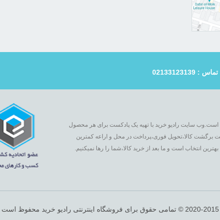
ت است.وب سایت رادیو خرید با تهیه یک پادکست برای هر محصول
به متفاوتی را از خرید تجربه کنید.ضمانت اصالت کالا،10 روز ضمانت برگشت کالا،تحویل فوری،پرداخت در محل و اراعه کمترین
رین انتخاب است و ما بعد از خرید کالا،شما را رها نمیکنیم.
2020-2015 © تمامی حقوق برای فروشگاه اینترنتی رادیو خرید محفوظ است