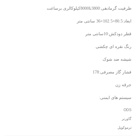
ظرفیت گرمادهی:3800تا8000کیلوکالری برساعت
ابعاد:80.5×102.5×36 سانتی متر
قطر دودکش:10سانتی متر
رنگ نقره ای چکشی
شیشه ضد شوک
فشار گاز مصرفی:178
جرقه زن
سیستم های ایمنی:
ODS
گاورنر
ترموکوپل