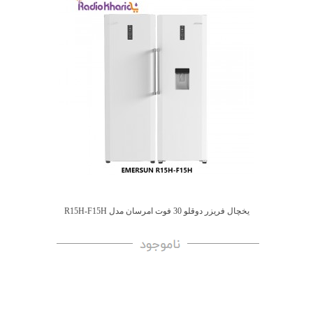
یخچال فریزر دوقلو 30 فوت امرسان مدل R15H-F15H